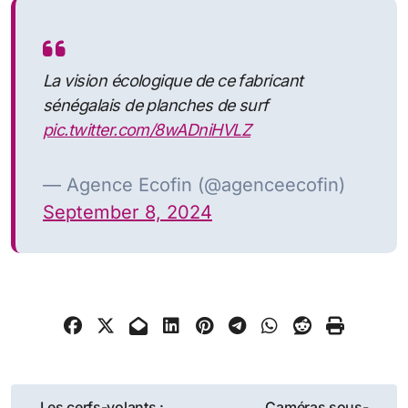
La vision écologique de ce fabricant
sénégalais de planches de surf
pic.twitter.com/8wADniHVLZ
— Agence Ecofin (@agenceecofin)
September 8, 2024
Navigation
Les cerfs-volants :
Caméras sous-