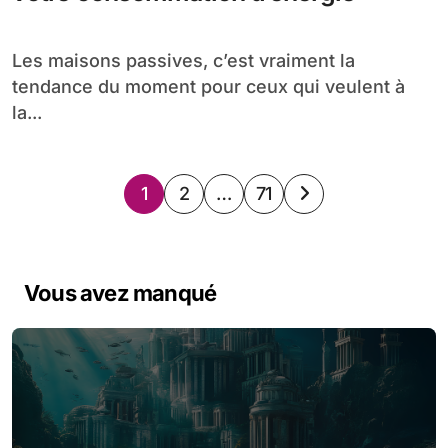
Les maisons passives, c’est vraiment la
tendance du moment pour ceux qui veulent à
la...
Pagination
1
2
…
71
des
publications
Vous avez manqué