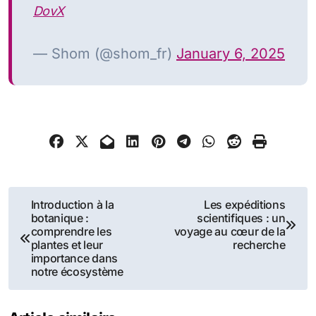
DovX
— Shom (@shom_fr)
January 6, 2025
Navigation
Introduction à la
Les expéditions
botanique :
scientifiques : un
de
comprendre les
voyage au cœur de la
plantes et leur
recherche
l’article
importance dans
notre écosystème