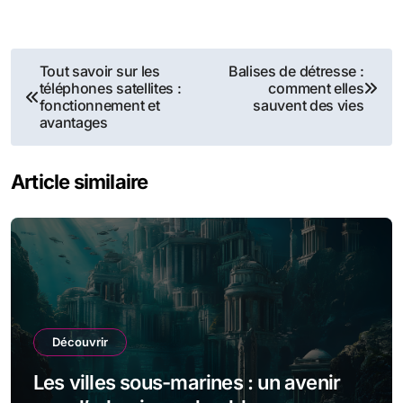
Navigation
Tout savoir sur les
Balises de détresse :
téléphones satellites :
comment elles
de
fonctionnement et
sauvent des vies
avantages
l’article
Article similaire
Découvrir
Les villes sous-marines : un avenir