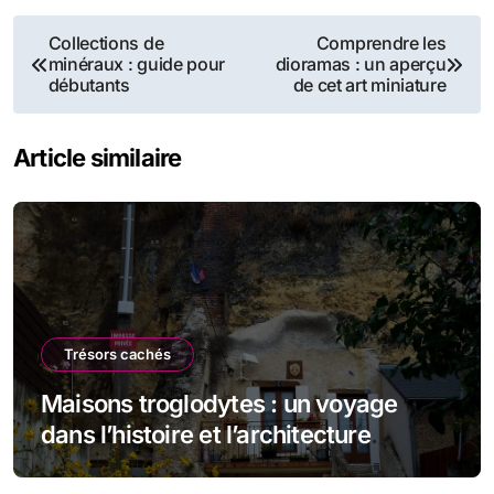
Navigation
Collections de
Comprendre les
minéraux : guide pour
dioramas : un aperçu
de
débutants
de cet art miniature
l’article
Article similaire
Trésors cachés
Maisons troglodytes : un voyage
dans l’histoire et l’architecture
souterraine