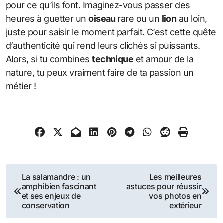
pour ce qu’ils font. Imaginez-vous passer des
heures à guetter un
oiseau
rare ou un
lion
au loin,
juste pour saisir le moment parfait. C’est cette quête
d’authenticité qui rend leurs clichés si puissants.
Alors, si tu combines
technique
et amour de la
nature, tu peux vraiment faire de ta passion un
métier !
Navigation
La salamandre : un
Les meilleures
amphibien fascinant
astuces pour réussir
de
et ses enjeux de
vos photos en
conservation
extérieur
l’article