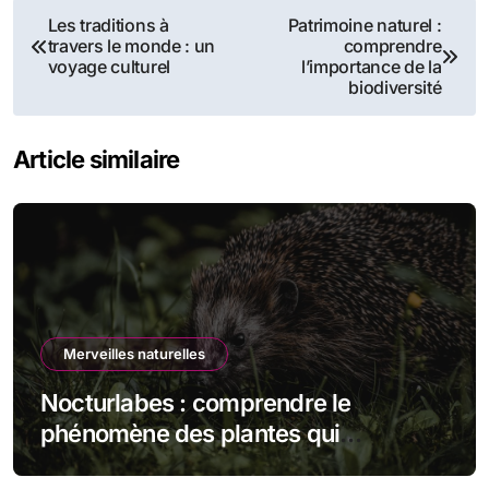
Navigation
Les traditions à
Patrimoine naturel :
travers le monde : un
comprendre
de
voyage culturel
l’importance de la
biodiversité
l’article
Article similaire
Merveilles naturelles
Nocturlabes : comprendre le
phénomène des plantes qui
fleurissent la nuit