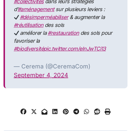
#collectivités
dans leurs stratégies
d’
#aménagement
sur plusieurs leviers :
#désimperméabiliser
& augmenter la
#réutilisation
des sols
améliorer la
#restauration
des sols pour
favoriser la
#biodiversité
pic.twitter.com/eInJwTCi13
— Cerema (@CeremaCom)
September 4, 2024