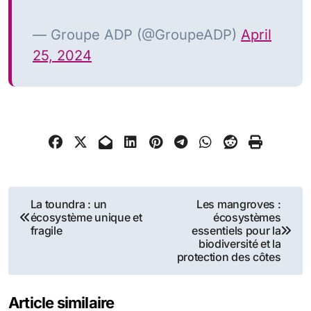
— Groupe ADP (@GroupeADP)
April
25, 2024
Navigation
La toundra : un
Les mangroves :
écosystème unique et
écosystèmes
de
fragile
essentiels pour la
biodiversité et la
l’article
protection des côtes
Article similaire