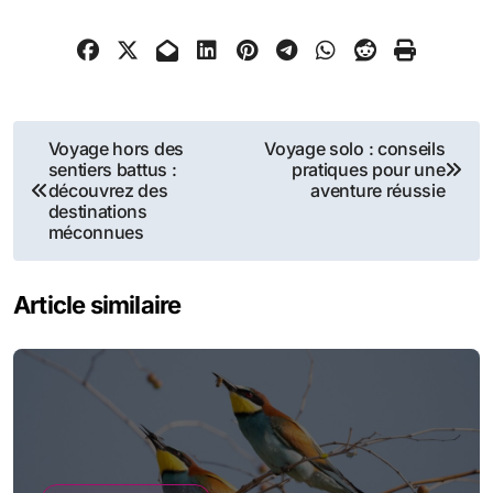
Navigation
Voyage hors des
Voyage solo : conseils
sentiers battus :
pratiques pour une
de
découvrez des
aventure réussie
destinations
l’article
méconnues
Article similaire