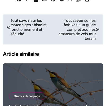
Navigation
Tout savoir sur les
Tout savoir sur les
motoneiges : histoire,
fatbikes : un guide
de
fonctionnement et
complet pour les
sécurité
amateurs de vélo tout
l’article
terrain
Article similaire
Guides de voyage