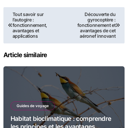
Navigation
Tout savoir sur
Découverte du
l’autogire :
gyrocoptère :
de
fonctionnement,
fonctionnement et
avantages et
avantages de cet
l’article
applications
aéronef innovant
Article similaire
Guides de voyage
Habitat bioclimatique : comprendre
les principes et les avantages