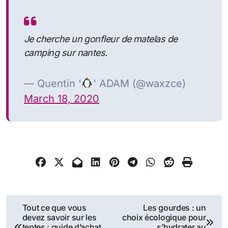
Je cherche un gonfleur de matelas de
camping sur nantes.
— Quentin '
' ADAM (@waxzce)
March 18, 2020
Navigation
Tout ce que vous
Les gourdes : un
devez savoir sur les
choix écologique pour
de
tentes : guide d’achat
s’hydrater au