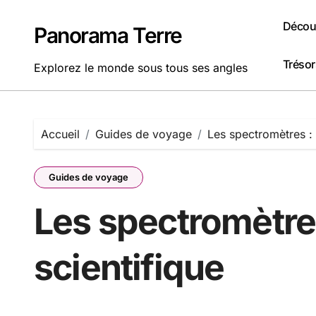
Passer
au
Découv
Panorama Terre
contenu
Tréso
Explorez le monde sous tous ses angles
Accueil
Guides de voyage
Les spectromètres : u
Guides de voyage
Les spectromètres 
scientifique