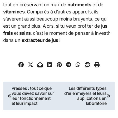
tout en préservant un max de
nutriments
et de
vitamines
. Comparés à d’autres appareils, ils
s’avèrent aussi beaucoup moins bruyants, ce qui
est un grand plus. Alors, si tu veux profiter de
jus
frais
et
sains
, c’est le moment de penser à investir
dans un
extracteur de jus
!
Navigation
Presses : tout ce que
Les différents types
vous devez savoir sur
d’erlenmeyers et leurs
de
leur fonctionnement
applications en
et leur impact
laboratoire
l’article