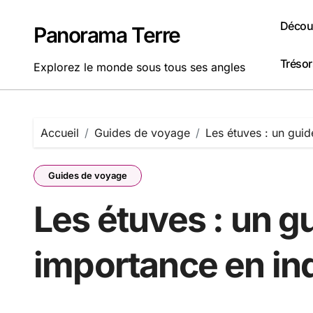
Passer
au
Découv
Panorama Terre
contenu
Tréso
Explorez le monde sous tous ses angles
Accueil
Guides de voyage
Les étuves : un guide
Guides de voyage
Les étuves : un gu
importance en in