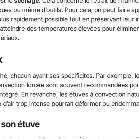
est le
séchage
. Cela concerne le retrait de l’humidi
ues ou même d’outils. Pour cela, on peut faire ap
lus rapidement possible tout en préservant leur int
 atteindre des températures élevées pour élimine
ériaux.
x
rché, chacun ayant ses spécificités. Par exemple, l
convection forcée sont souvent recommandées pou
ntégré. En revanche, les étuves à convection natu
lux d’air trop intense pourrait déformer ou endomm
r son étuve