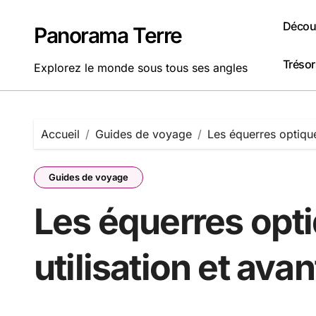
Passer
au
Découv
Panorama Terre
contenu
Tréso
Explorez le monde sous tous ses angles
Accueil
Guides de voyage
Les équerres optique
Guides de voyage
Les équerres opti
utilisation et ava