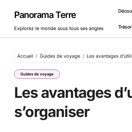
Passer
au
Découv
Panorama Terre
contenu
Tréso
Explorez le monde sous tous ses angles
Accueil
Guides de voyage
Les avantages d’util
Guides de voyage
Les avantages d’u
s’organiser