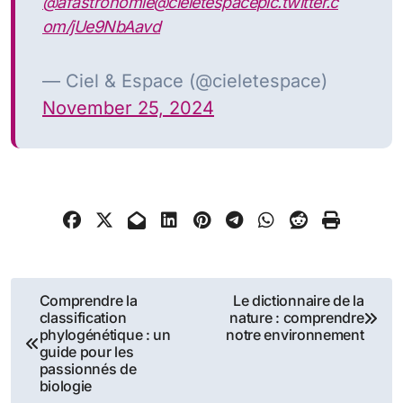
@afastronomie
@cieletespace
pic.twitter.c
om/jUe9NbAavd
— Ciel & Espace (@cieletespace)
November 25, 2024
Navigation
Comprendre la
Le dictionnaire de la
classification
nature : comprendre
de
phylogénétique : un
notre environnement
guide pour les
l’article
passionnés de
biologie