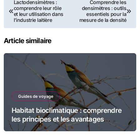
Navigation
Lactodensimètres :
Comprendre les
comprendre leur rôle
densimètres : outils
de
et leur utilisation dans
essentiels pour la
l’industrie laitière
mesure de la densité
l’article
Article similaire
Guides de voyage
Habitat bioclimatique : comprendre
les principes et les avantages
écologiques