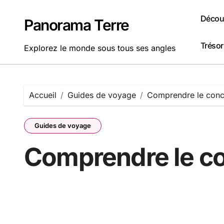
Passer
au
Découv
Panorama Terre
contenu
Tréso
Explorez le monde sous tous ses angles
Accueil
Guides de voyage
Comprendre le conc
Guides de voyage
Comprendre le c