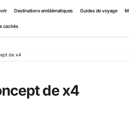
rir
Destinations emblématiques
Guides de voyage
Me
rs cachés
ept de x4
oncept de x4