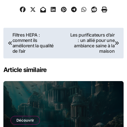
Navigation
Filtres HEPA :
Les purificateurs d’air
comment ils
: un allié pour une
de
améliorent la qualité
ambiance saine à la
de l’air
maison
l’article
Article similaire
Découvrir