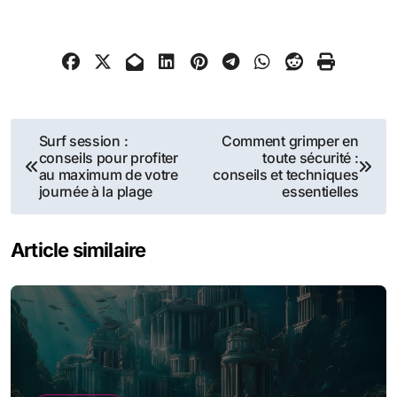
Navigation
Surf session :
Comment grimper en
conseils pour profiter
toute sécurité :
de
au maximum de votre
conseils et techniques
journée à la plage
essentielles
l’article
Article similaire