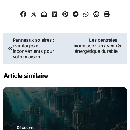
Navigation
Panneaux solaires :
Les centrales
avantages et
biomasse : un avenir
de
inconvénients pour
énergétique durable
votre maison
l’article
Article similaire
Découvrir