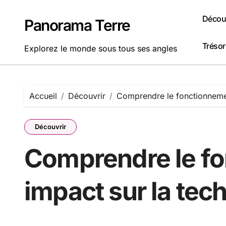
Passer
au
Découv
Panorama Terre
contenu
Tréso
Explorez le monde sous tous ses angles
Accueil
Découvrir
Comprendre le fonctionnemen
Découvrir
Comprendre le fon
impact sur la te