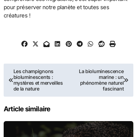
pour préserver notre planète et toutes ses
créatures !
Navigation
Les champignons
La bioluminescence
bioluminescents :
marine : un
de
mystères et merveilles
phénomène naturel
de la nature
fascinant
l’article
Article similaire