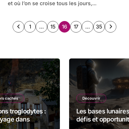
et où l’on se croise tous les jours,...
Pagination
1
…
15
16
17
…
35
des
publications
ors cachés
Découvrir
ns troglodytes :
Les bases lunaires
oyage dans
défis et opportuni
oire et
pour l’exploration