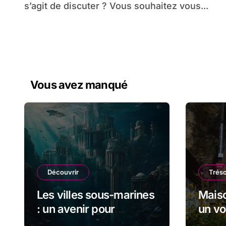
s’agit de discuter ? Vous souhaitez vous...
Vous avez manqué
Découvrir
Trés
Les villes sous-marines
Maiso
: un avenir pour
un v
l’urbanisme durable
l’hist